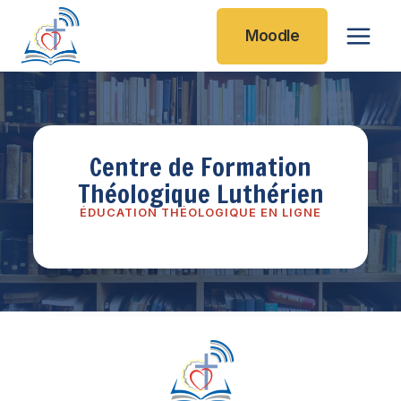
Aller
au
Moodle
contenu
Centre de Formation
Théologique Luthérien
ÉDUCATION THÉOLOGIQUE EN LIGNE